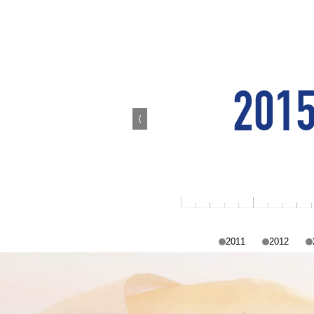
20
⟨
2011
2012