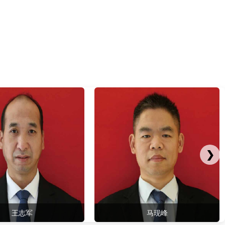
❯
马现峰
宋敬