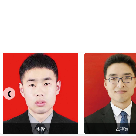
❮
孟祥宽
施帅