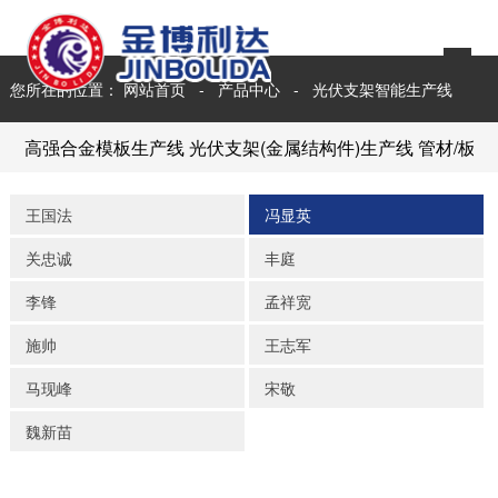
您所在的位置：
网站首页
-
产品中心
-
光伏支架智能生产线
高强合金模板生产线
光伏支架(金属结构件)生产线
管材/板
王国法
冯显英
关忠诚
丰庭
李锋
孟祥宽
施帅
王志军
马现峰
宋敬
魏新苗